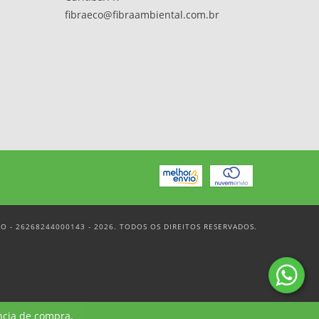
fibraeco@fibraambiental.com.br
CO - 26268244000143 - 2026. TODOS OS DIREITOS RESERVADOS.
ncia de compra.