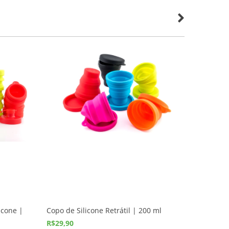
icone |
Copo de Silicone Retrátil | 200 ml
Escova 
Cores
R$29,90