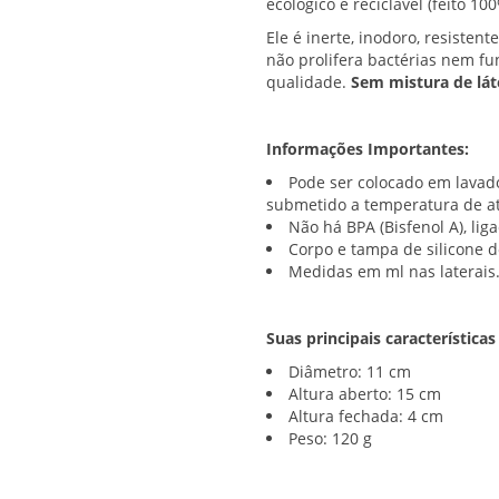
ecológico e reciclável (feito 10
Ele é inerte, inodoro, resisten
não prolifera bactérias nem fu
qualidade.
Sem mistura de lát
Informações Importantes:
Pode ser colocado em lavado
submetido a temperatura de at
Não há BPA (Bisfenol A), lig
Corpo e tampa de silicone 
Medidas em ml nas laterais
Suas principais características
Diâmetro: 11 cm
Altura aberto: 15 cm
Altura fechada: 4 cm
Peso: 120 g