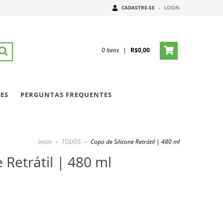
CADASTRE-SE
-
LOGIN
0
Itens
|
R$0,00
ES
PERGUNTAS FREQUENTES
Início
-
TODOS
-
Copo de Silicone Retrátil | 480 ml
 Retrátil | 480 ml