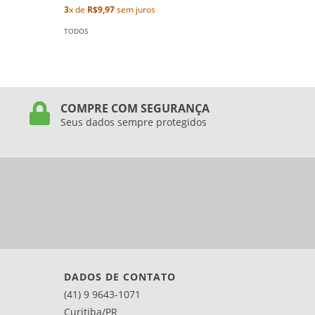
R$12,90
3
x de
R$9,97
sem juros
2
x de
R$6
TODOS
TODOS
COMPRE COM SEGURANÇA
Seus dados sempre protegidos
DADOS DE CONTATO
(41) 9 9643-1071
Curitiba/PR