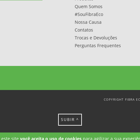
Quem Somos
#SouFibraEco
Nossa Causa
Contatos
Trocas e Devoluções
Perguntas Frequentes
COPYRIGHT FIBRA E
SUBIR ^
 este site
você aceita o uso de cookies
para agilizar a sua experiê