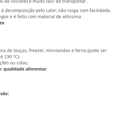
0% de silicone) e muito fácil de transportar.
te à decomposição pelo calor, não rasga com facilidade,
ngos e é feito com material de altíssima
ex
.
ra de louças, freezer, microondas e forno (pode ser
é 230 °C);
ações ou colas;
de
qualidade alimentar
;
.
 são: