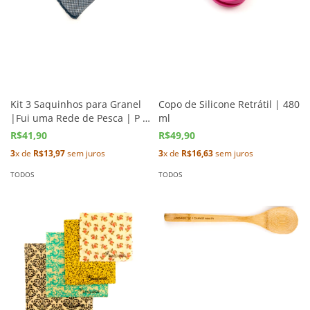
Kit 3 Saquinhos para Granel
Copo de Silicone Retrátil | 480
|Fui uma Rede de Pesca | P M
ml
G
R$41,90
R$49,90
3
x de
R$13,97
sem juros
3
x de
R$16,63
sem juros
TODOS
TODOS