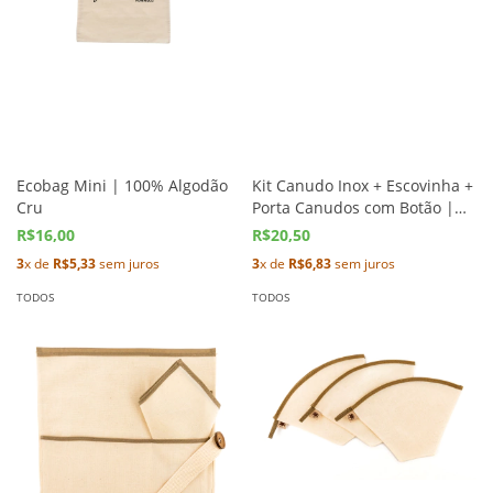
Ecobag Mini | 100% Algodão
Kit Canudo Inox + Escovinha +
Cru
Porta Canudos com Botão |
4,5cm
R$16,00
R$20,50
3
x de
R$5,33
sem juros
3
x de
R$6,83
sem juros
TODOS
TODOS