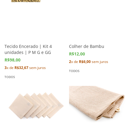
Tecido Encerado | Kit 4
Colher de Bambu
unidades | P M G e GG
R$12,00
R$98,00
2
x de
R$6,00
sem juros
3
x de
R$32,67
sem juros
TODOS
TODOS