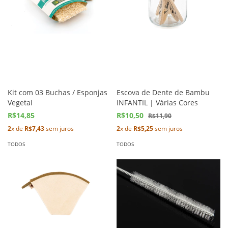
Kit com 03 Buchas / Esponjas
Escova de Dente de Bambu
Vegetal
INFANTIL | Várias Cores
R$14,85
R$10,50
R$11,90
2
x de
R$7,43
sem juros
2
x de
R$5,25
sem juros
TODOS
TODOS