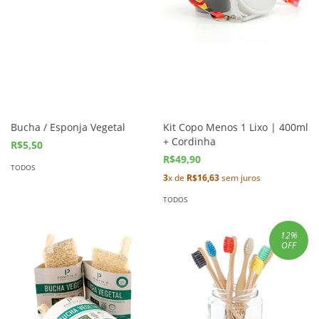
Bucha / Esponja Vegetal
Kit Copo Menos 1 Lixo | 400ml
+ Cordinha
R$5,50
R$49,90
TODOS
3
x de
R$16,63
sem juros
TODOS
12
%
OFF