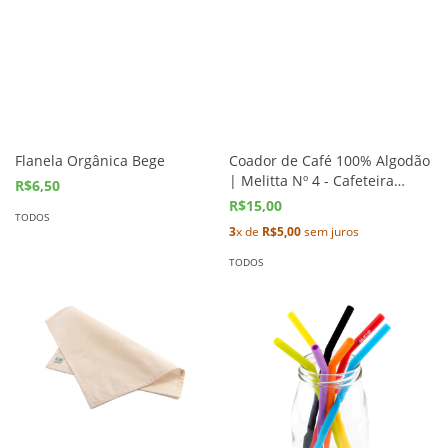
Flanela Orgânica Bege
Coador de Café 100% Algodão
| Melitta Nº 4 - Cafeteira
R$6,50
Elétrica
R$15,00
TODOS
3
x de
R$5,00
sem juros
TODOS