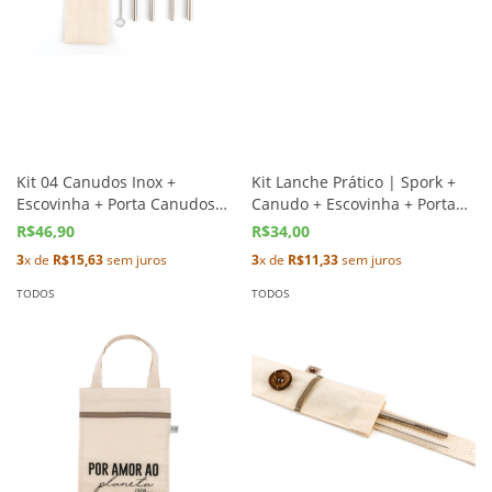
Kit 04 Canudos Inox +
Kit Lanche Prático | Spork +
Escovinha + Porta Canudos
Canudo + Escovinha + Porta
com Botão | 4,5 cm
Canudo
R$46,90
R$34,00
3
x de
R$15,63
sem juros
3
x de
R$11,33
sem juros
TODOS
TODOS