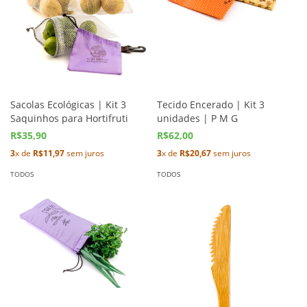
Sacolas Ecológicas | Kit 3
Tecido Encerado | Kit 3
Saquinhos para Hortifruti
unidades | P M G
R$35,90
R$62,00
3
x de
R$11,97
sem juros
3
x de
R$20,67
sem juros
TODOS
TODOS