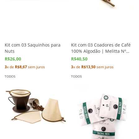
Kit com 03 Saquinhos para
Kit com 03 Coadores de Café
Nuts
100% Algodão | Melitta Nº
103
R$26,00
R$40,50
3
x de
R$8,67
sem juros
3
x de
R$13,50
sem juros
TODOS
TODOS