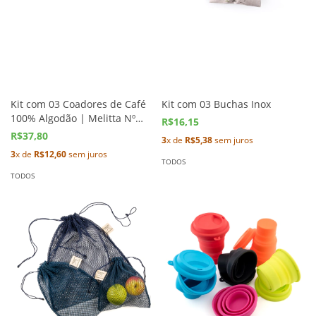
Kit com 03 Coadores de Café
Kit com 03 Buchas Inox
100% Algodão | Melitta Nº
R$16,15
102
R$37,80
3
x de
R$5,38
sem juros
3
x de
R$12,60
sem juros
TODOS
TODOS