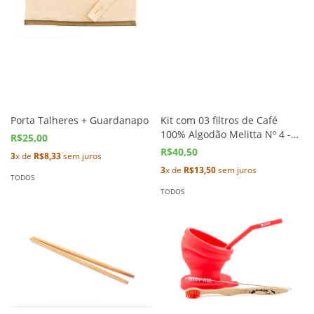
Porta Talheres + Guardanapo
Kit com 03 filtros de Café
100% Algodão Melitta Nº 4 -
R$25,00
Cafeteira Elétrica
R$40,50
3
x de
R$8,33
sem juros
3
x de
R$13,50
sem juros
TODOS
TODOS