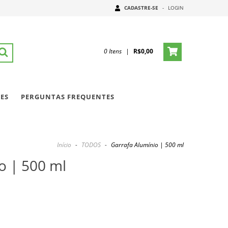
CADASTRE-SE
-
LOGIN
0
Itens
|
R$0,00
ES
PERGUNTAS FREQUENTES
Início
-
TODOS
-
Garrafa Alumínio | 500 ml
o | 500 ml