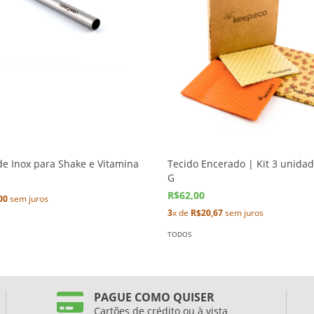
e Inox para Shake e Vitamina
Tecido Encerado | Kit 3 unida
G
R$62,00
00
sem juros
3
x de
R$20,67
sem juros
TODOS
PAGUE COMO QUISER
Cartões de crédito ou à vista