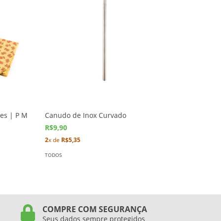
des | P M
Canudo de Inox Curvado
Copo de 
R$9,90
R$29,90
2
x de
R$5,35
3
x de
R$9
TODOS
TODOS
COMPRE COM SEGURANÇA
Seus dados sempre protegidos