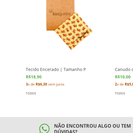
Tecido Encerado | Tamanho P
Canudo d
R$18,90
R$10,00
3
x de
R$6,30
sem juros
2
x de
R$5,
TODOS
TODOS
NÃO ENCONTROU ALGO OU TEM
DÚVIDAS?