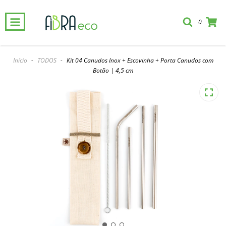
0
Início
-
TODOS
-
Kit 04 Canudos Inox + Escovinha + Porta Canudos com
Botão | 4,5 cm