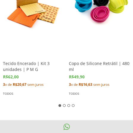
Tecido Encerado | Kit 3
Copo de Silicone Retrátil | 480
unidades | P M G
ml
R$62,00
R$49,90
3
x de
R$20,67
sem juros
3
x de
R$16,63
sem juros
TODOS
TODOS